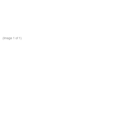
(Image
1
of 1)